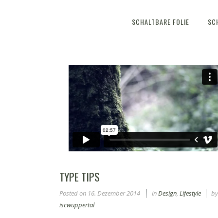
SCHALTBARE FOLIE
SC
TYPE TIPS
Posted on
16. Dezember 2014
in
Design
,
Lifestyle
by
iscwuppertal