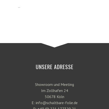
...
UNSERE ADRESSE
Showroom und Meeting
Im Zollhafen 24
50678 Köln
E: info@schaltbare-folie.de
P: +49 (0) 221 177329 21