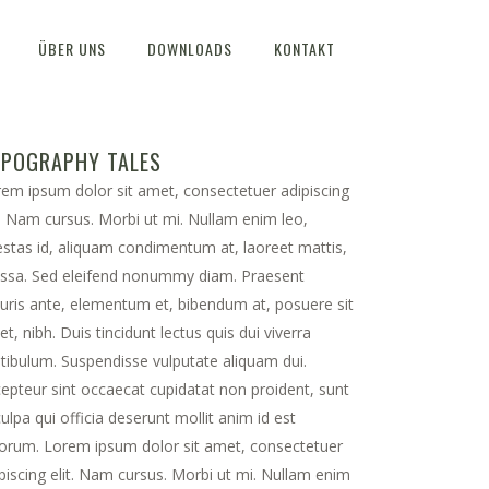
ÜBER UNS
DOWNLOADS
KONTAKT
YPOGRAPHY TALES
em ipsum dolor sit amet, consectetuer adipiscing
t. Nam cursus. Morbi ut mi. Nullam enim leo,
stas id, aliquam condimentum at, laoreet mattis,
ssa. Sed eleifend nonummy diam. Praesent
ris ante, elementum et, bibendum at, posuere sit
t, nibh. Duis tincidunt lectus quis dui viverra
tibulum. Suspendisse vulputate aliquam dui.
epteur sint occaecat cupidatat non proident, sunt
culpa qui officia deserunt mollit anim id est
orum. Lorem ipsum dolor sit amet, consectetuer
piscing elit. Nam cursus. Morbi ut mi. Nullam enim