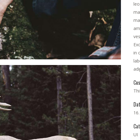
leo
ma
mau
ame
ves
Exc
in 
lab
adi
Cus
Thi
Da
16
Cat
UI