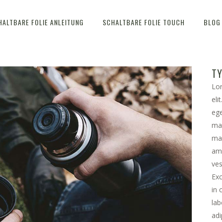
HALTBARE FOLIE ANLEITUNG
SCHALTBARE FOLIE TOUCH
BLOG
T
Lor
eli
ege
ma
mau
ame
ves
Exc
in 
lab
adi