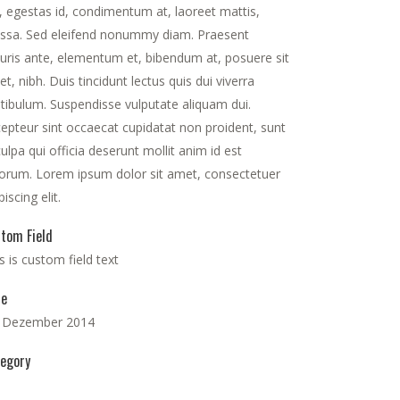
, egestas id, condimentum at, laoreet mattis,
ssa. Sed eleifend nonummy diam. Praesent
ris ante, elementum et, bibendum at, posuere sit
t, nibh. Duis tincidunt lectus quis dui viverra
tibulum. Suspendisse vulputate aliquam dui.
epteur sint occaecat cupidatat non proident, sunt
culpa qui officia deserunt mollit anim id est
orum. Lorem ipsum dolor sit amet, consectetuer
piscing elit.
tom Field
s is custom field text
te
. Dezember 2014
egory