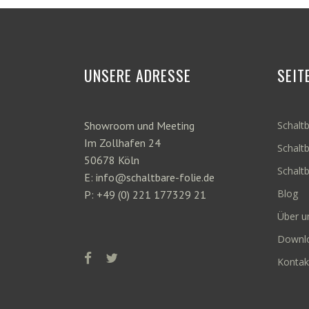
UNSERE ADRESSE
SEIT
Showroom und Meeting
Schaltb
Im Zollhafen 24
Schaltb
50678 Köln
Schalt
E: info@schaltbare-folie.de
Blog
P: +49 (0) 221 177329 21
Über u
Downl
Kontak