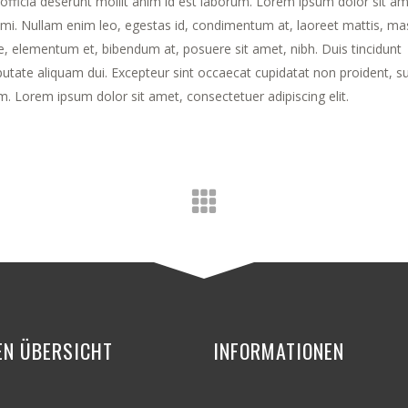
 officia deserunt mollit anim id est laborum. Lorem ipsum dolor sit am
t mi. Nullam enim leo, egestas id, condimentum at, laoreet mattis, ma
 elementum et, bibendum at, posuere sit amet, nibh. Duis tincidunt
putate aliquam dui. Excepteur sint occaecat cupidatat non proident, su
um. Lorem ipsum dolor sit amet, consectetuer adipiscing elit.
EN ÜBERSICHT
INFORMATIONEN