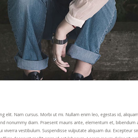
ng elit. Nam cursus. Morbi ut mi. Nullam enim leo, egestas id, aliqua
fend nonummy diam. Praesent mauris ante, elementum et, bibendum a
dui viverra vestibulum. Suspendisse vulputate aliquam dui. Excepteur si