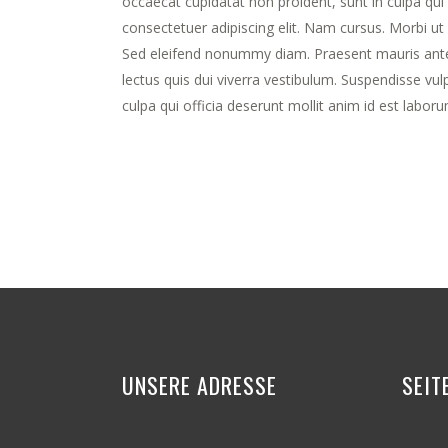
occaecat cupidatat non proident, sunt in culpa qui
consectetuer adipiscing elit. Nam cursus. Morbi u
Sed eleifend nonummy diam. Praesent mauris ante,
lectus quis dui viverra vestibulum. Suspendisse vul
culpa qui officia deserunt mollit anim id est labor
UNSERE ADRESSE
SEIT